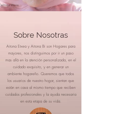
Sobre Nosotras
Aitona Etxea y Aitona Bi son Hogares para
mayores, nos distinguimos por ir un paso
mas allá en la atención personalizada, en el
cuidado exquisito, y en generar un
ambiente hogareño. Queremos que todos
los usuarios de nuestro hogar, sientan que
están en casa al mismo tiempo que reciben
cuidados profesionales y la ayuda necesaria
en esta etapa de su vida.