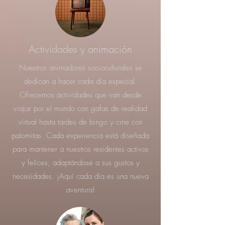
Actividades y animación
Nuestros animadores socioculturales se
dedican a hacer cada día especial.
Ofrecemos actividades que van desde
viajar por el mundo con gafas de realidad
virtual hasta tardes de bingo y cine con
palomitas. Cada experiencia está diseñada
para mantener a nuestros residentes activos
y felices, adaptándose a sus gustos y
necesidades. ¡Aquí cada día es una nueva
aventura!